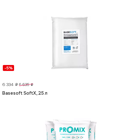
-5%
6 334
6 635
p
p
Basesoft SoftX, 25 л