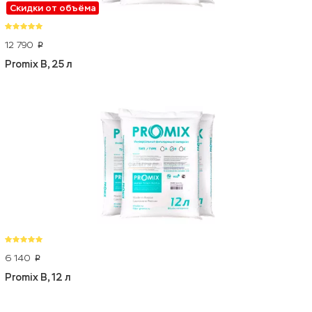
Скидки от объёма
12 790
p
Promix B, 25 л
6 140
p
Promix B, 12 л