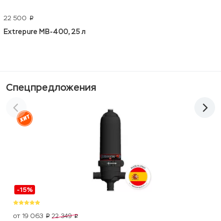
22 500
p
Extrepure MB-400, 25 л
Спецпредложения
-15%
от 19 063
22 349
p
p