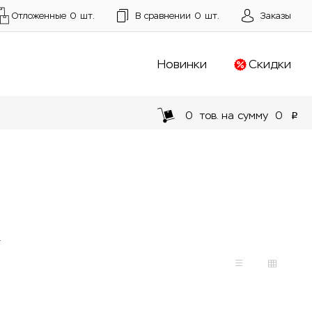
Отложенные
0
шт.
В сравнении
0
шт.
Заказы
Новинки
Скидки
0
тов. на сумму
0
p
.