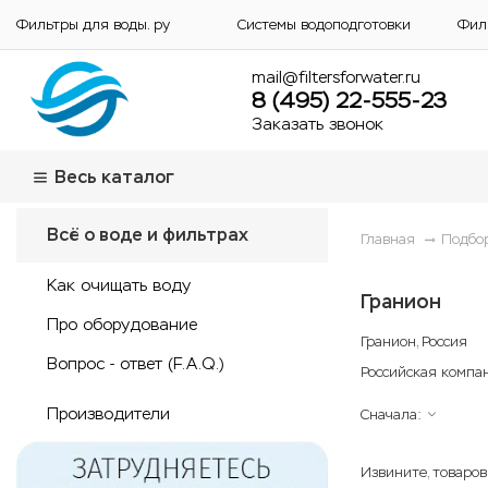
Фильтры для воды. ру
Системы водоподготовки
Фил
mail@filtersforwater.ru
8 (495) 22-555-23
Заказать звонок
Весь каталог
Всё о воде и фильтрах
Главная
Подбо
Как очищать воду
Гранион
Про оборудование
Гранион, Россия
Вопрос - ответ (F.A.Q.)
Российская компа
Производители
Сначала:
Извините, товаров