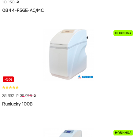
10 150
p
0844-F56E-AC/MC
-5%
35 332
36 975
p
p
Runlucky 100B