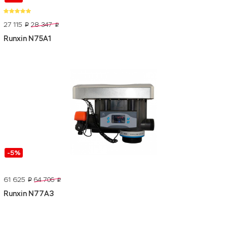
27 115
28 347
p
p
Runxin N75A1
-5%
61 625
64 706
p
p
Runxin N77A3