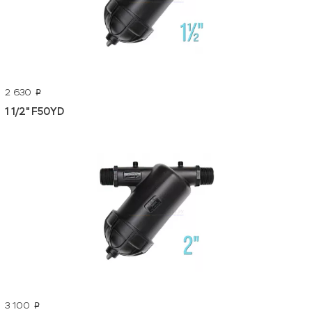
2 630
p
1 1/2" F50YD
3 100
p