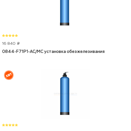
16 840
p
0844-F71P1-AC/MC установка обезжелезивания