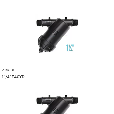
2 150
p
1 1/4" F40YD