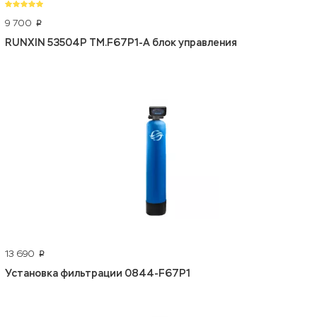
9 700
p
RUNXIN 53504P ТМ.F67P1-A блок управления
13 690
p
Установка фильтрации 0844-F67P1