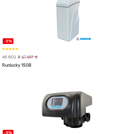
-5%
45 602
47 657
p
p
Runlucky 150B
-5%