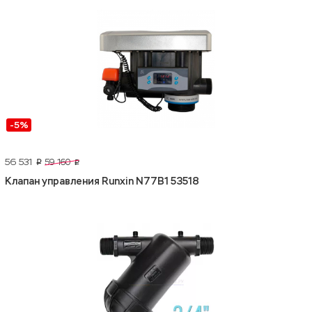
-5%
56 531
59 160
p
p
Клапан управления Runxin N77B1 53518