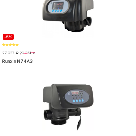
-5%
27 937
29 251
p
p
Runxin N74A3