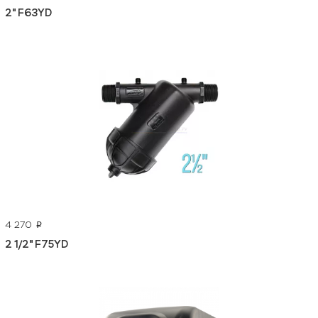
2" F63YD
4 270
p
2 1/2" F75YD