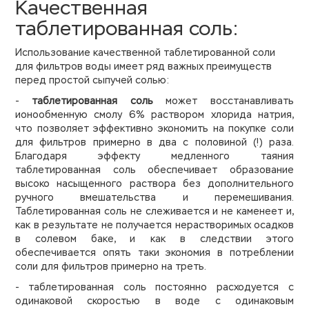
Качественная
таблетированная соль:
Использование качественной таблетированной соли
для фильтров воды имеет ряд важных преимуществ
перед простой сыпучей солью:
-
таблетированная соль
может восстанавливать
ионообменную смолу
6%
раствором
х
лорид
а
натрия,
что позволяет
эффективно
экономить
на покупке
соли
для фильтров
примерно
в два с половиной (!) раза.
Благодаря эффекту медленного
таяния
таблетированная
соль обеспечивает образование
высоко насыщенного раствора без дополнительного
ручного вмешательства и
перемешивания.
Таблетированная соль не слеживается
и
не каменеет и,
как
в результате
не получается
нерастворимых осадков
в
солевом баке
,
и как
в следствии этого
обеспечивается
опять таки
экономия в потреблении
соли
для фильтров примерно на треть
.
- таблетированная соль
постоянно расходуется
с
одинаковой скоростью в
воде с
одинаков
ым