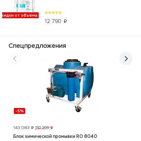
Скидки от объёма
12 790
p
Спецпредложения
-5%
143 083
5
150 205
p
p
Блок химической промывки RO 8040
P