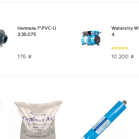
Ниппель 1" PVC-U
Waterstry W
3.35.075
4
176
10 200
p
p