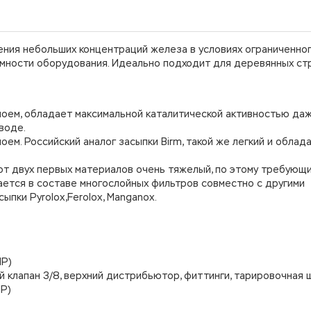
ния небольших концентраций железа в условиях ограниченно
умности оборудования. Идеально подходит для деревянных ст
слоем, обладает максимальной каталитической активностью да
воде.
оем. Российский аналог засыпки Birm, такой же легкий и обла
 от двух первых материалов очень тяжелый, по этому требующ
ается в составе многослойных фильтров совместно с другими
ыпки Pyrolox,Ferolox, Manganox.
НР)
й клапан 3/8, верхний дистрибьютор, фиттинги, тарировочная 
Р)