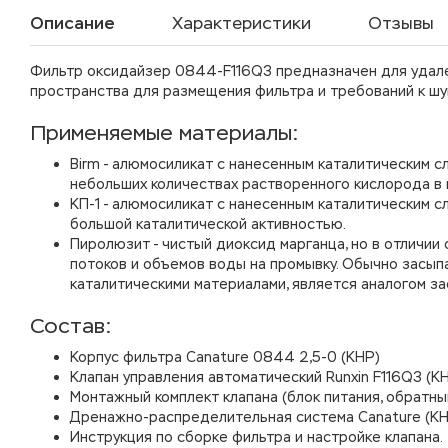
Описание
Характеристики
Отзывы
Фильтр оксидайзер 0844-F116Q3 предназначен для удале
пространства для размещения фильтра и требований к ш
Применяемые материалы:
Birm - алюмосиликат с нанесенным каталитическим 
небольших количествах растворенного кислорода в 
КП-1 - алюмосиликат с нанесенным каталитическим сл
большой каталитической активностью.
Пиролюзит - чистый диоксид марганца, но в отличии
потоков и объемов воды на промывку. Обычно засып
каталитическими материалами, является аналогом зас
Состав:
Корпус фильтра Canature 0844 2,5-0 (КНР)
Клапан управления автоматический Runxin F116Q3 (К
Монтажный комплект клапана (блок питания, обратны
Дренажно-распределительная система Canature (КН
Инструкция по сборке фильтра и настройке клапана.