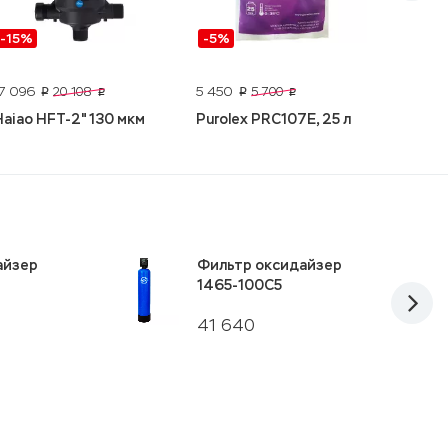
-15%
-5%
Скидк
Ecotro
17 096
5 450
20 108
5 700
p
p
p
p
black
Haiao HFT-2" 130 мкм
Purolex PRC107E, 25 л
айзер
Фильтр оксидайзер
1465-100С5
41 640