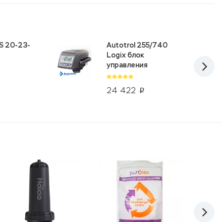
S 20-23-
Autotrol 255/740
Logix блок
управления
24 422
p