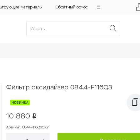
ьтрующие материалы
Обратный осмос
Фильтр оксидайзер 0844-F116Q3
10 880
p
Артикул
:
0844F116Q3OXY