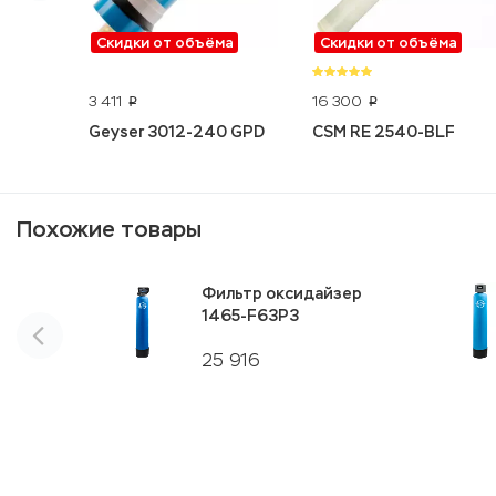
Скидки от объёма
Скидки от объёма
3 411
16 300
p
p
Geyser 3012-240 GPD
CSM RE 2540-BLF
Похожие товары
Фильтр оксидайзер
1465-F63P3
25 916