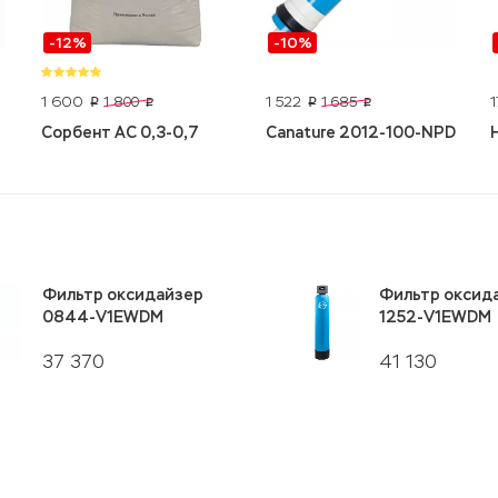
-12%
-10%
1 600
1 522
1 800
1 685
p
p
p
p
Сорбент АС 0,3-0,7
Canature 2012-100-NPD
Фильтр оксидайзер
Фильтр оксид
0844-V1EWDM
1252-V1EWDM
37 370
41 130