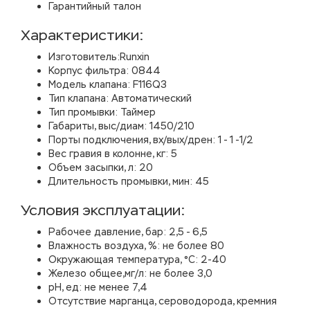
Гарантийный талон
Характеристики:
Изготовитель:Runxin
Корпус фильтра: 0844
Модель клапана: F116Q3
Тип клапана: Автоматический
Тип промывки: Таймер
Габариты, выс/диам: 1450/210
Порты подключения, вх/вых/дрен: 1 - 1 -1/2
Вес гравия в колонне, кг: 5
Объем засыпки, л: 20
Длительность промывки, мин: 45
Условия эксплуатации:
Рабочее давление, бар: 2,5 - 6,5
Влажность воздуха, %: не более 80
Окружающая температура, °С: 2-40
Железо общее,мг/л: не более 3,0
рН, ед: не менее 7,4
Отсутствие марганца, сероводорода, кремния