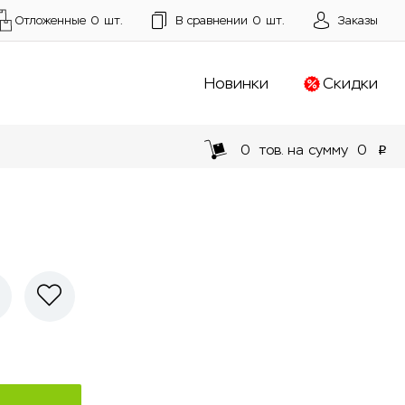
Отложенные
0
шт.
В сравнении
0
шт.
Заказы
Новинки
Скидки
0
тов. на сумму
0
p