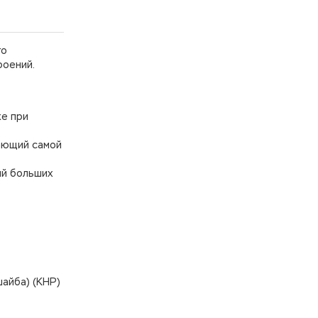
го
роений.
же при
дающий самой
ий больших
шайба) (КНР)