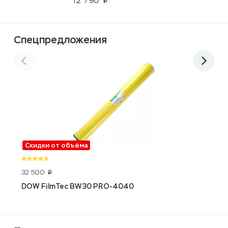
12 790
p
Спецпредложения
Скидки от объёма
32 500
2
p
DOW FilmTec BW30 PRO-4040
A