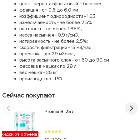
цвет - черно-асфальтовый с блеском;
фракция - от 0,6 до 6,0 мм;
коэффициент однородности - 1,65;
измельчаемость - не более 2,5%;
плотность - не менее 1,68%;
масса насыпная - 0,9 г/см3;
истираемость - не более 2,5%;
скорость фильтрации - 15 м3/час;
промывка - до 29 м3/час;
высота засыпного слоя - от 60 до 90 см
фасовка в мешках по 28 л
вес мешка - 25 кг
производство - РФ
Сейчас покупают
Promix B, 25 л
Скидки от объёма