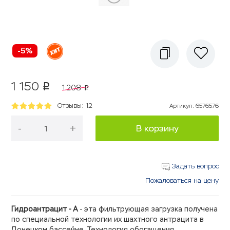
-5%
1 150
p
1 208
p
Отзывы: 12
Артикул
:
6576576
-
+
В корзину
Задать вопрос
Пожаловаться на цену
Гидроантрацит - А
- эта фильтрующая загрузка получена
по специальной технологии их шахтного антрацита в
Донецком бассейне. Технология обогащения