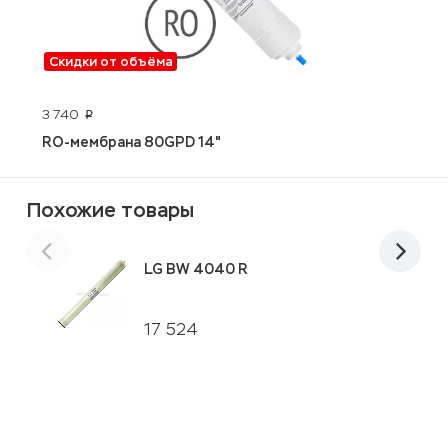
Скидки от объёма
3 740
4
p
RO-мембрана 80GPD 14"
U
Похожие товары
LG BW 4040 R
17 524