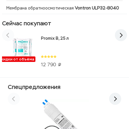
Мембрана обратноосмотическая
Vontron ULP32-8040
Сейчас покупают
Promix B, 25 л
Скидки от объёма
12 790
p
Спецпредложения