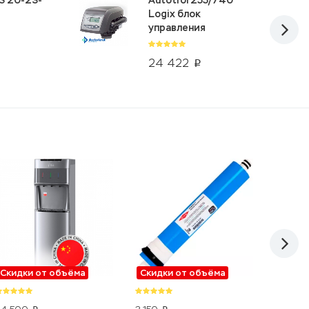
S 20-23-
Autotrol 255/740
Logix блок
управления
24 422
p
Скидки от объёма
Скидки от объёма
Скидк