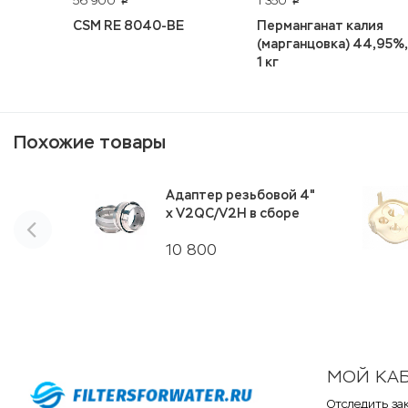
56 900
1 350
p
p
CSM RE 8040-BE
Перманганат калия
(марганцовка) 44,95%,
1 кг
Похожие товары
Адаптер резьбовой 4"
х V2QC/V2H в сборе
10 800
МОЙ КА
Отследить за