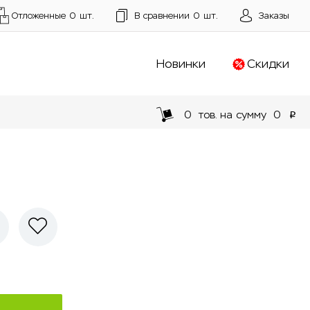
Отложенные
0
шт.
В сравнении
0
шт.
Заказы
Новинки
Скидки
0
тов. на сумму
0
p