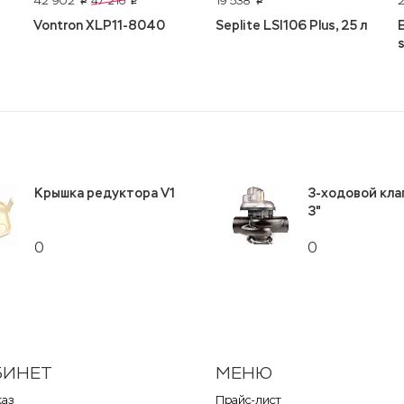
42 902
19 538
47 216
p
p
p
Vontron XLP11-8040
Seplite LSI106 Plus, 25 л
s
Крышка редуктора V1
3-ходовой кла
3"
0
0
БИНЕТ
МЕНЮ
каз
Прайс-лист