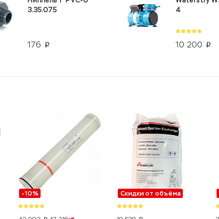
Ниппель 1" PVC-U
Waterstry W
3.35.075
4
176
10 200
p
p
-10%
Скидки от объёма