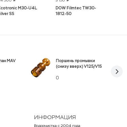
24 500
3 150
3 490
p
p
Ecotronic M30-U4L
DOW Filmtec TW30-
Ecvols
ilver SS
1812-50
20 л
пан MAV
Поршень промывки
(снизу вверх) V125/V15
0
ИНФОРМАЦИЯ
Водоочистка с 2004 года