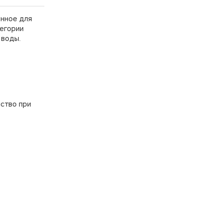
енное для
тегории
 воды.
нство при