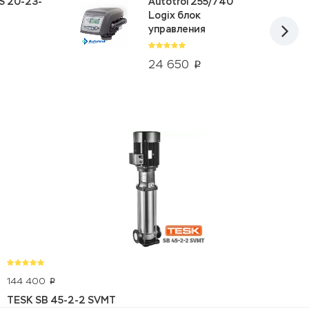
S 20-23-
Autotrol 255/740
Logix блок
управления
24 650
p
144 400
p
TESK SB 45-2-2 SVMT