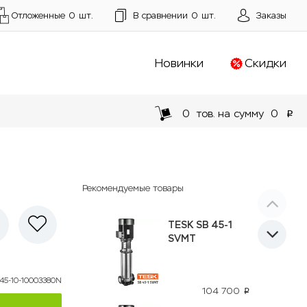
Отложенные
0
шт.
В сравнении
0
шт.
Заказы
Новинки
Скидки
0
тов. на сумму
0
p
Рекомендуемые товары
TESK SB 45-1
SVMT
45-10-10003380N
104 700
p