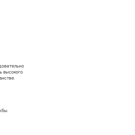
едовательно
ь высокого
анстве.
жбы.