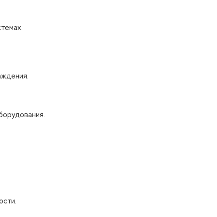
темах.
аждения.
борудования.
ости.