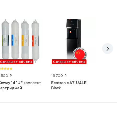
Скидки от объёма
Скидки от объёма
Скидк
7 500
16 700
73 210
p
p
Coway 14" UF комплект
Ecotronic A7-U4LE
LG SW
картриджей
Black