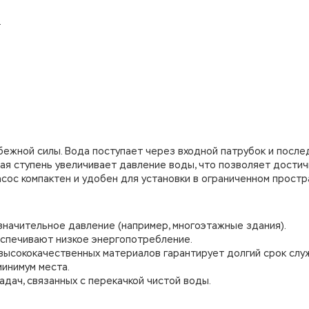
.
бежной силы. Вода поступает через входной патрубок и посл
дая ступень увеличивает давление воды, что позволяет достич
асос компактен и удобен для установки в ограниченном простр
 значительное давление (например, многоэтажные здания).
спечивают низкое энергопотребление.
высококачественных материалов гарантирует долгий срок слу
минимум места.
адач, связанных с перекачкой чистой воды.