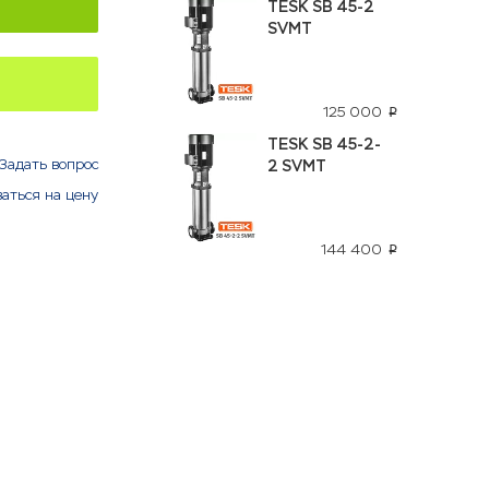
TESK SB 45-2
SVMT
125 000
p
TESK SB 45-2-
Задать вопрос
2 SVMT
аться на цену
144 400
p