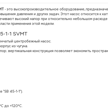
VMT
- это высокопроизводительное оборудование, предназнач
вышения давления и других задач. Этот насос относится к ка
ечивают высокий напор при относительно небольшом расходе
ласти применения этой модели.
5-1-1 SVMT
пенчатый центробежный насос.
орпус из чугуна.
пор; вертикальная конструкция позволяет экономить простра
 "SB 45-1-1").
°C до +120°C.