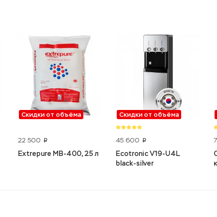
Скидки от объёма
Скидки от объёма
22 500
45 600
p
p
Extrepure MB-400, 25 л
Ecotronic V19-U4L
black-silver