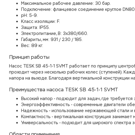
Максимальное рабочее давление: 30 бар.
Подключение: фланцевое соединение круглое DN80
рН: 5-9.
Класс изоляции: F.
Защита: IP55.
Электропитание, В: 3х380/660.
Габариты, мм: 931 / 230 / 185.
Вес: 89 кг.
Принцип работы
Насос TESK SB 45-1-1 SVMT работает по принципу центро
проходит через несколько рабочих колес (ступеней). Каж
напора на выходе. Благодаря вертикальной конструкции н
Преимущества насоса TESK SB 45-1-1 SVMT
Высокий напор - подходит для задач, где требуется
Энергоэффективность - современные двигатели обе
Надежность - использование нержавеющей стали и 
Компактность - вертикальная конструкция занимает 
Универсальность - подходит для широкого спектра з
Области применения