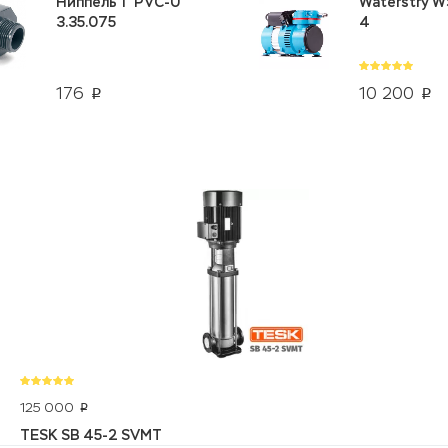
Ниппель 1" PVC-U
Waterstry W
3.35.075
4
176
10 200
p
p
125 000
p
TESK SB 45-2 SVMT