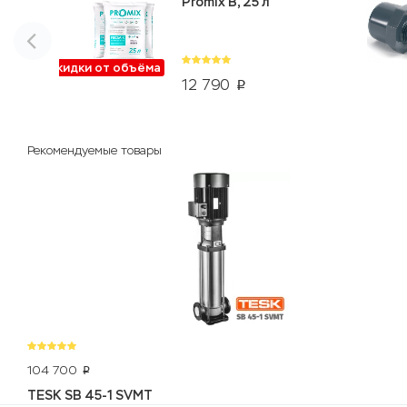
Promix B, 25 л
Скидки от объёма
12 790
p
Рекомендуемые товары
104 700
p
TESK SB 45-1 SVMT