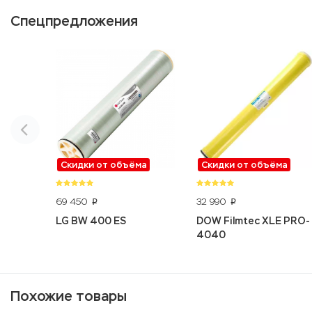
Спецпредложения
Скидки от объёма
Скидки от объёма
69 450
32 990
p
p
LG BW 400 ES
DOW Filmtec XLE PRO-
4040
Похожие товары