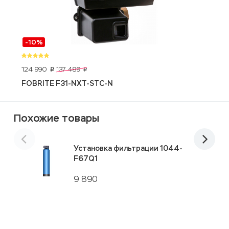
-10%
124 990
6
137 489
p
p
FOBRITE F31-NXT-STC-N
А
Похожие товары
Установка фильтрации 1044-
F67Q1
9 890