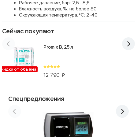
Рабочее давление, бар: 2,5 - 8,6
Влажность воздуха, %: не более 80
Окружающая температура, °С: 2-40
Сейчас покупают
Promix B, 25 л
Скидки от объёма
12 790
p
Спецпредложения