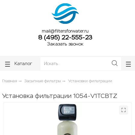
ose
ose
mail@filtersforwater.ru
8 (495) 22-555-23
Заказать звонок
Каталог
Главная
Засыпные фильтры
Установки фильтрации
Установка фильтрации 1054-V1TCBTZ