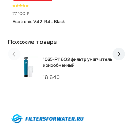
77 100
3
p
Ecotronic V42-R4L Black
D
Похожие товары
1035-F116Q3 фильтр умягчитель
ионообменный
18 840