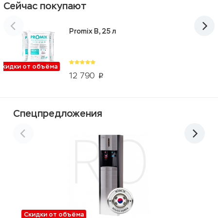
Сейчас покупают
Promix B, 25 л
Скидки от объёма
12 790
p
Спецпредложения
Скидки от объёма