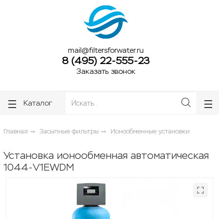
ose
ose
mail@filtersforwater.ru
8 (495) 22-555-23
Заказать звонок
Каталог
Главная
Засыпные фильтры
Ионообменные установки
Установка ионообменная автоматическая
1044-V1EWDM