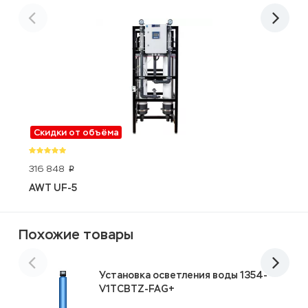
Скидки от объёма
316 848
1
p
AWT UF-5
C
Похожие товары
Установка осветления воды 1354-
V1TCBTZ-FAG+