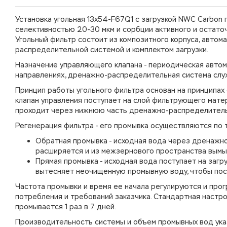
Установка угольная 13х54-F67Q1 с загрузкой NWC Carbon 
селективностью 20-30 мкм и сорбции активного и остаточ
Угольный фильтр состоит из композитного корпуса, автом
распределительной системой и комплектом загрузки.
Назначение управляющего клапана - периодическая автом
направлениях, дренажно-распределительная система служ
Принцип работы угольного фильтра основан на принципах 
клапан управления поступает на слой фильтрующего матер
проходит через нижнюю часть дренажно-распределительн
Регенерация фильтра - его промывка осуществляются по т
Обратная промывка - исходная вода через дренажно
расширяется и из межзернового пространства вымы
Прямая промывка - исходная вода поступает на загру
вытесняет неочищенную промывную воду, чтобы посл
Частота промывки и время ее начала регулируются и прог
потребления и требований заказчика. Стандартная настр
промывается 1 раз в 7 дней.
Производительность системы и объем промывных вод указ