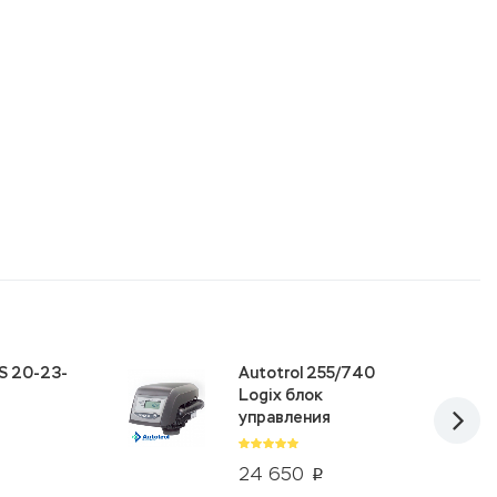
S 20-23-
Autotrol 255/740
Logix блок
управления
24 650
p