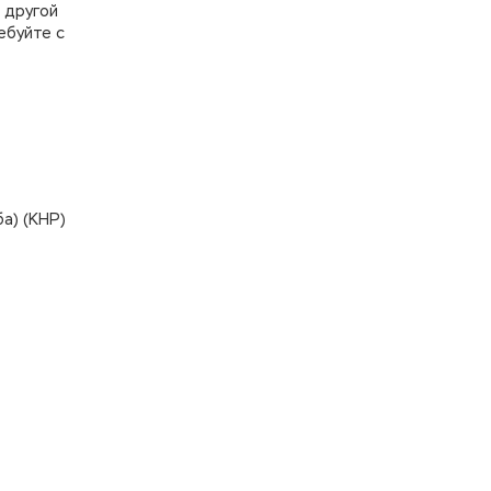
 другой
ебуйте с
а) (КНР)