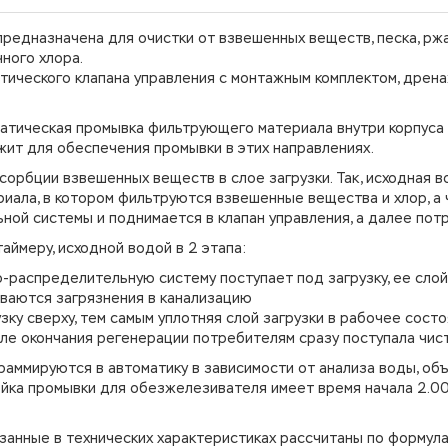
предназначена для очистки от взвешенных веществ, песка, рж
ного хлора.
атического клапана управления с монтажным комплектом, дрен
атическая промывка фильтрующего материала внутри корпуса 
ит для обеспечения промывки в этих направлениях.
сорбции взвешенных веществ в слое загрузки. Так, исходная 
иала, в котором фильтруются взвешенные вещества и хлор, а 
ой системы и поднимается в клапан управления, а далее пот
аймеру, исходной водой в 2 этапа:
-распределительную систему поступает под загрузку, ее слой
ваются загрязнения в канализацию
зку сверху, тем самым уплотняя слой загрузки в рабочее состо
е окончания регенерации потребителям сразу поступала чист
раммируются в автоматику в зависимости от анализа воды, об
ойка промывки для обезжелезивателя имеет время начала 2.00
анные в технических характеристиках рассчитаны по формула