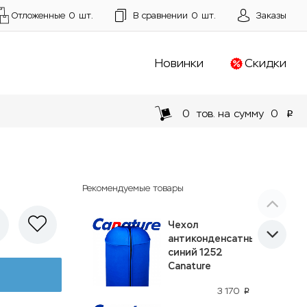
Отложенные
0
шт.
В сравнении
0
шт.
Заказы
Новинки
Скидки
0
тов. на сумму
0
p
Рекомендуемые товары
Чехол
антиконденсатный
синий 1252
Canature
3 170
p