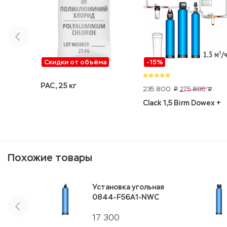
Скидки от объёма
-15%
PAC, 25 кг
235 800
275 886
p
p
Clack 1,5 Birm Dowex +
Похожие товары
Установка угольная
0844-F56A1-NWC
17 300