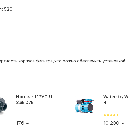
л: 520
ерхность корпуса фильтра, что можно обеспечить установкой
Ниппель 1" PVC-U
Waterstry W
3.35.075
4
176
10 200
p
p