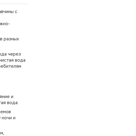
авчины с
ажно-
в разных
вода через
чистая вода
ребителям
яние и
ая вода.
ъемов
 ночи и
м,