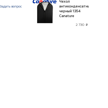
Чехол
антиконденсатный
Задать вопрос
черный 1354
Canature
2 730
p