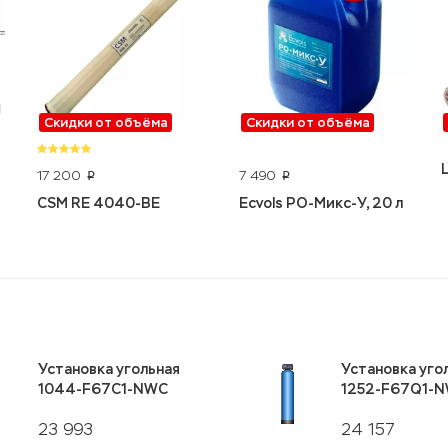
Скидки от объёма
Скидки от объёма
17 200
7 490
p
p
CSM RE 4040-BE
Ecvols РО-Микс-У, 20 л
Установка угольная
Установка уго
1044-F67C1-NWC
1252-F67Q1-
23 993
24 157