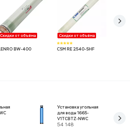
Скидки от объёма
Скидки от объёма
Скидк
LENRO BW-400
CSM RE 2540-SHF
11 503
KeenS
2
льная
Установка угольная
NWC
для воды 1665-
V1TCBTZ-NWC
54 148