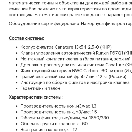
математически точны и объективны для каждой выбранной 
компании Вам заявляют, что характеристики по производи
поставщика математических расчетов данных параметров
Оборудование сертифицировано. На корпуса фильтров гара
Состав системы:
Корпус фильтра Canature 13х54 2,5-0 (КНР)
Клапан управления автоматический Runxin F67Q1 (КН
Монтажный комплект клапана (блок питания, верхний
Дренажно-распределительная система Canature (КН
Фильтрующий материал NWC Carbon - 60 литров (Ин
Гравий окатанный, мытый фр.4-7 мм - 12 кг (Россия)
Инструкция по сборке фильтра и настройке клапана.
Гарантийный талон
Характеристики системы:
Производительность ном, м3/час:1,3
Производительность пик, м3/час: 1,5
Габариты фильтра, выс/диам, мм: 1650/330
Объем загрузки в колонне, л: 60
Все гравия в колонне, кг: 12