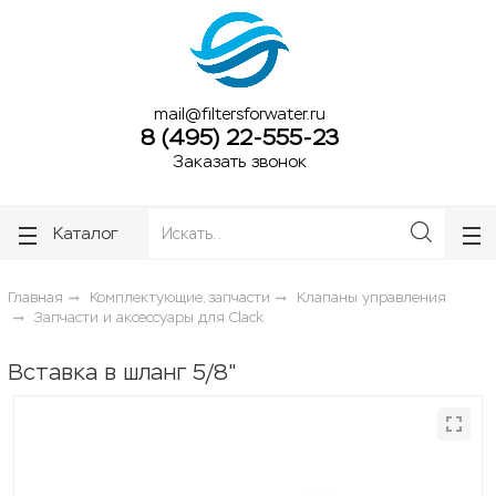
ose
ose
mail@filtersforwater.ru
8 (495) 22-555-23
Заказать звонок
Каталог
Главная
Комплектующие, запчасти
Клапаны управления
Запчасти и аксессуары для Clack
Вставка в шланг 5/8"