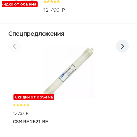
Скидки от объёма
12 790
p
Спецпредложения
Скидки от объёма
15 737
4
p
CSM RE 2521-BE
S