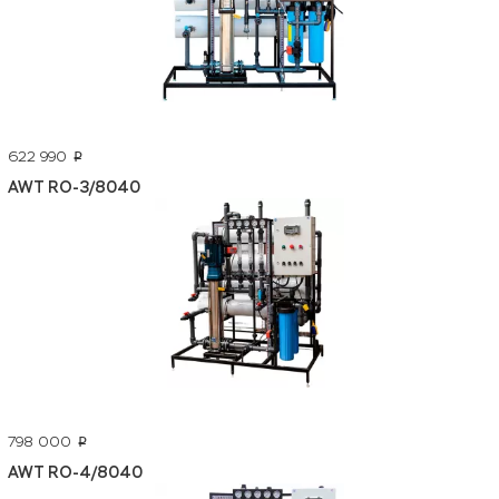
622 990
p
AWT RO-3/8040
798 000
p
AWT RO-4/8040