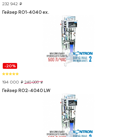
232 942
p
Гейзер RO1-4040 ex.
-20%
194 000
240 000
p
p
Гейзер RO2-4040 LW