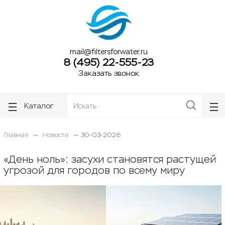
ose
ose
mail@filtersforwater.ru
8 (495) 22-555-23
Заказать звонок
Каталог
Главная
Новости
30-03-2026
«День ноль»: засухи становятся растущей
угрозой для городов по всему миру