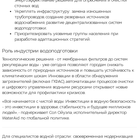
энергоэффективные решения для опреснения и очистки
сточных вод;
Укреплять инфраструктуру: замена изношенных
трубопроводов, создание резервных источников
водоснабжения, развитие децентрализованных систем
водоподготовки;
Приоритезировать уязвимые группы населения при
разработке адаптационных стратегий.
Роль индустрии водоподготовки
Технологические решения - от мембранных фильтров до систем
рекуперации воды - уже сегодня позволяют городам снижать
зависимость от природных источников и повышать устойчивость к
климатическим шокам. Инновации в области обнаружения
загрязнителей (включая ПФАС), автоматизации процессов очистки
и цифрового управления водными ресурсами открывают новые
возможности для профилактики кризисов.
«Всё начинается с чистой воды. Инвестиции в водную безопасность
- это инвестиции в здоровье, стабильность и будущее миллионов
людей», - подчёркивает Сол Ойуэла, исполнительный директор
WaterAid по глобальной политике.
Для специалистов водной отрасли: своевременная модернизация