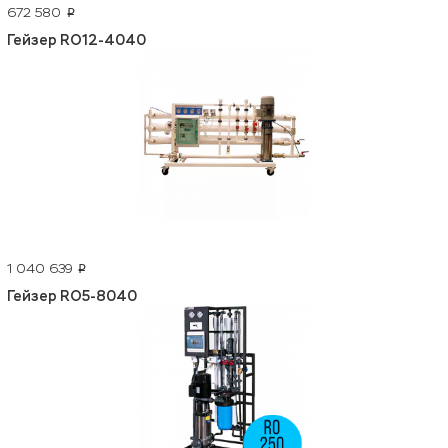
672 580
p
Гейзер RO12-4040
1 040 639
p
Гейзер RO5-8040