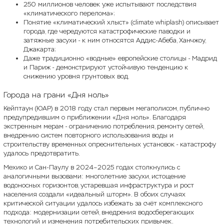
250 миллионов человек уже испытывают последствия
«климатического перелома»;
Понятие «климатический хлыст» (climate whiplash) описывает
города, где чередуются катастрофические паводки и
затяжные засухи - к ним относятся Аддис-Абеба, Ханчжоу,
Джакарта;
Даже традиционно «водные» европейские столицы - Мадрид
и Париж - демонстрируют устойчивую тенденцию к
снижению уровня грунтовых вод.
Города на грани «Дня ноль»
Кейптаун (ЮАР) в 2018 году стал первым мегаполисом, публично
предупредившим о приближении «Дня ноль». Благодаря
экстренным мерам - ограничению потребления, ремонту сетей,
внедрению систем повторного использования воды и
строительству временных опреснительных установок - катастрофу
удалось предотвратить.
Мехико и Сан-Паулу в 2024–2025 годах столкнулись с
аналогичными вызовами: многолетние засухи, истощение
водоносных горизонтов, устаревшая инфраструктура и рост
населения создали «идеальный шторм». В обоих случаях
критической ситуации удалось избежать за счёт комплексного
подхода: модернизации сетей, внедрения водосберегающих
технологий и изменения потребительских привычек.