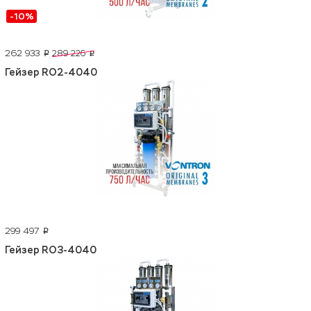
-10%
262 933
289 226
p
p
Гейзер RO2-4040
299 497
p
Гейзер RO3-4040