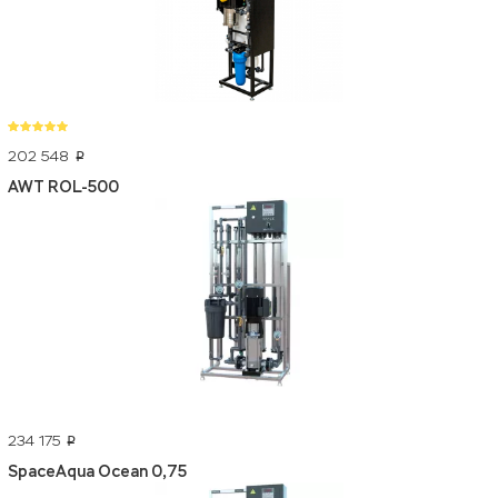
202 548
p
AWT ROL-500
234 175
p
SpaceAqua Ocean 0,75