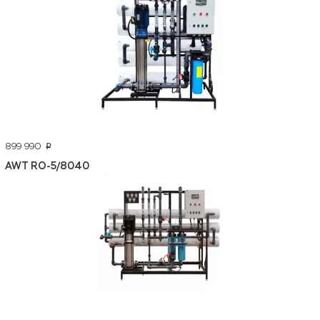
899 990
p
AWT RO-5/8040