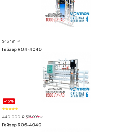
345 181
p
Гейзер RO4-4040
-15%
440 000
515 000
p
p
Гейзер RO6-4040