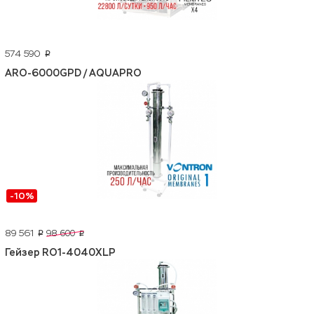
574 590
p
ARO-6000GPD / AQUAPRO
-10%
89 561
98 600
p
p
Гейзер RO1-4040XLP