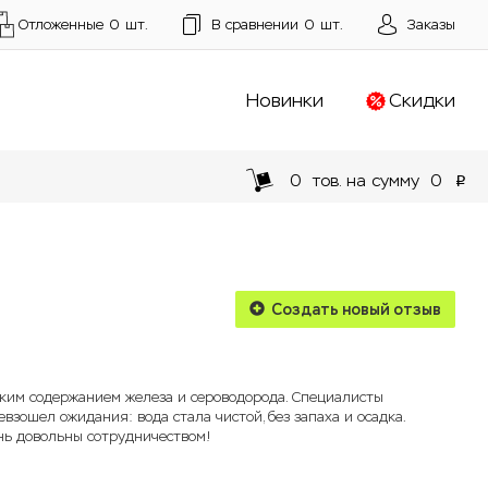
Отложенные
0
шт.
В сравнении
0
шт.
Заказы
Новинки
Скидки
0
тов. на сумму
0
p
Создать новый отзыв
оким содержанием железа и сероводорода. Специалисты
зошел ожидания: вода стала чистой, без запаха и осадка.
ень довольны сотрудничеством!