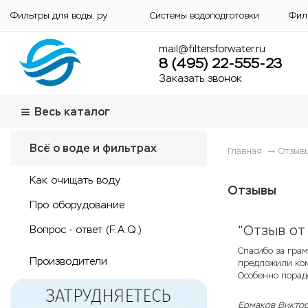
Фильтры для воды. ру
Системы водоподготовки
Фил
mail@filtersforwater.ru
8 (495) 22-555-23
Заказать звонок
Весь каталог
Всё о воде и фильтрах
Главная
Отзыв
Как очищать воду
Отзывы
Про оборудование
"Отзыв от
Вопрос - ответ (F.A.Q.)
Спасибо за гра
Производители
предложили ком
Особенно порад
Ермаков Викто