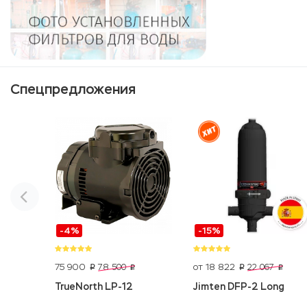
Спецпредложения
-4%
-15%
75 900
от 18 822
78 500
22 067
p
p
p
p
TrueNorth LP-12
Jimten DFP-2 Long