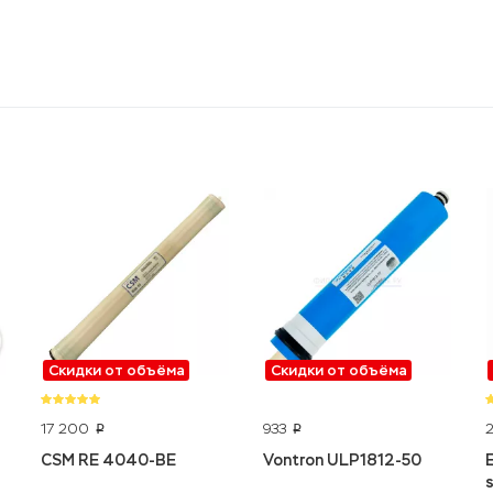
Скидки от объёма
Скидки от объёма
17 200
933
p
p
CSM RE 4040-BE
Vontron ULP1812-50
s