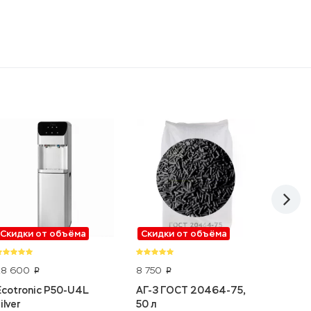
Скидки от объёма
Скидки от объёма
-5%
28 600
8 750
27 584
p
p
Ecotronic P50-U4L
АГ-3 ГОСТ 20464-75,
Runxin
ilver
50 л