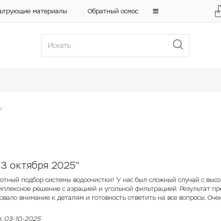
ьтрующие материалы
Обратный осмос
ы
 3 октября 2025"
мотный подбор системы водоочистки! У нас был сложный случай с выс
плексное решение с аэрацией и угольной фильтрацией. Результат прев
овало внимание к деталям и готовность ответить на все вопросы. Оч
р
, 03-10-2025