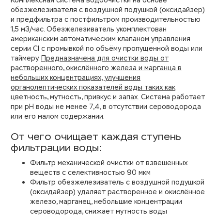
Комплексная система водоочистки на основе
обезжелезивателя с воздушной подушкой (оксидайзер)
и предфильтра с постфильтром производительностью
1,5 м3/час. Обезжелезиватель укомплектован
американским автоматическим клапаном управления
серии CI с промывкой по объёму пропущенной воды или
таймеру.
Предназначена для очистки воды от
растворенного, окислённого железа и марганца в
небольших концентрациях, улучшения
органолептических показателей воды таких как
цветность, мутность, привкус и запах.
Система работает
при рН воды не менее 7,4, в отсутствии сероводорода
или его малом содержании.
От чего очищает каждая ступень
фильтрации воды:
Фильтр механической очистки от взвешенных
веществ с селективностью 90 мкм
Фильтр обезжелезиватель с воздушной подушкой
(оксидайзер) удаляет растворенное и окислённое
железо, марганец, небольшие концентрации
сероводорода, снижает мутность воды