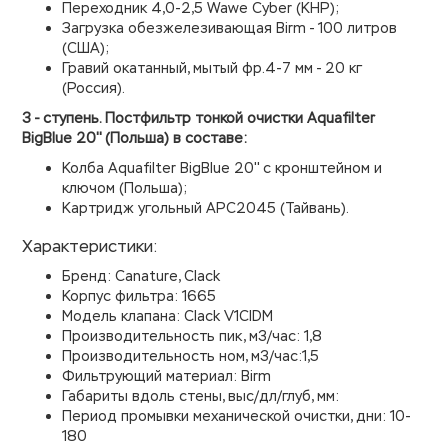
Переходник 4,0-2,5 Wawe Cyber (КНР);
Загрузка обезжелезивающая Birm - 100 литров
(США);
Гравий окатанный, мытый фр.4-7 мм - 20 кг
(Россия).
3 - ступень. Постфильтр тонкой очистки Aquafilter
BigBlue 20'' (Польша) в составе:
Колба
Aquafilter
BigBlue 20'' с кронштейном и
ключом (Польша);
Картридж угольный APC2045 (Тайвань).
Характеристики:
Бренд: Canature, Clack
Корпус фильтра: 1665
Модель клапана: Clack V1CIDM
Производительность пик, м3/час: 1,8
Производительность ном, м3/час:1,5
Фильтрующий материал: Birm
Габариты вдоль стены, выс/дл/глуб, мм:
Период промывки механической очистки, дни: 10-
180