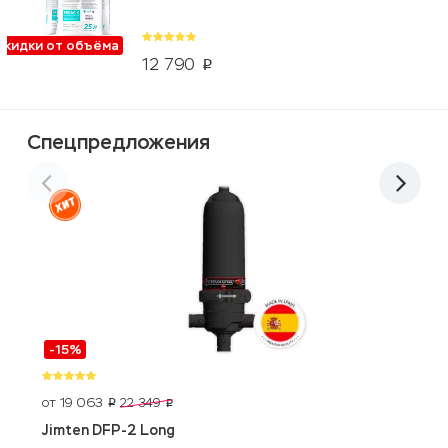
Скидки от объёма
12 790
p
Спецпредложения
-15%
от 19 063
1
22 349
p
p
Jimten DFP-2 Long
F