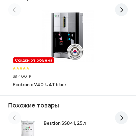
Скидки от объёма
39 400
5
p
Ecotronic V40-U4T black
C
Похожие товары
Bestion SS841, 25 л