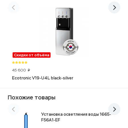
Скидки от объёма
45 600
3
p
Ecotronic V19-U4L black-silver
D
Похожие товары
Установка осветления воды 1665-
F56A1-EF